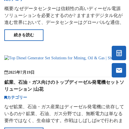
概要:なぜデータセンターは信頼性の高いディーゼル電源
ソリューションを必要とするのか? ますますデジタル化が
進む世界において、データセンターはグローバルな通信、
ストレージ、処理の基盤となっています。24時間365日稼
続きを読む
働しているEV
2025年7月19日
鉱業、石油・ガス向けのトップディーゼル発電機セットソ
リューション |山花
カテゴリー
なぜ鉱業、石油・ガス産業はディーゼル発電機に依存して
いるのか? 鉱業、石油、ガス分野では、無断電力は単なる
要件ではなく、生命線です。作戦はしばしばreで行われま
す