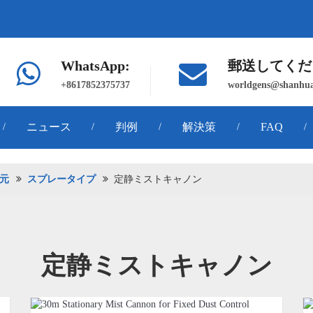
WhatsApp:
郵送してくだ
+8617852375737
worldgens@shanhua
ニュース
判例
解決策
FAQ
/
/
/
/
/
元
スプレータイプ
定静ミストキャノン
定静ミストキャノン