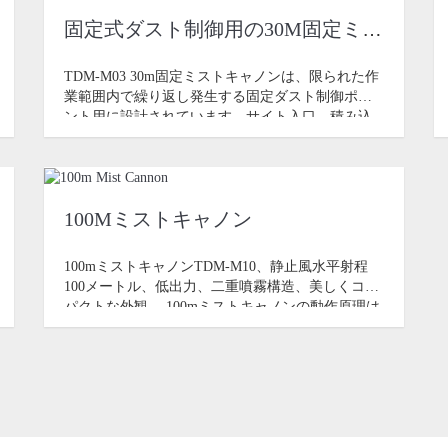
固定式ダスト制御用の30M固定ミストキャノン
TDM-M03 30m固定ミストキャノンは、限られた作
業範囲内で繰り返し発生する固定ダスト制御ポイ
ント用に設計されています。サイト入口、積み込
み地点、採石場作業エリア、解体作業場 b に適し
ています
100Mミストキャノン
100mミストキャノンTDM-M10、静止風水平射程
100メートル、低出力、二重噴霧構造、美しくコン
パクトな外観。 100mミストキャノンの動作原理は
高圧のワットを使用することです