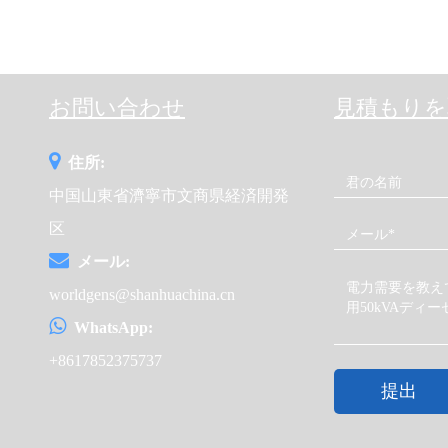
お問い合わせ
見積もりを
住所:
中国山東省濟寧市文商県経済開発
区
メール:
worldgens@shanhuachina.cn
WhatsApp:
+8617852375737
提出