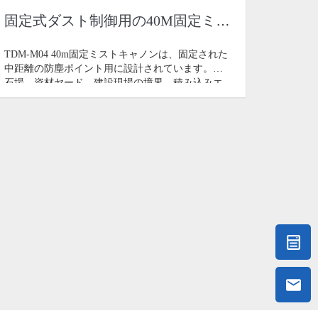
固定式ダスト制御用の40M固定ミストキャノン
TDM-M04 40m固定ミストキャノンは、固定された
中距離の防塵ポイント用に設計されています。採
石場、資材ヤード、建設現場の境界、積み込みエ
リア、解体端、小石炭などに適しています