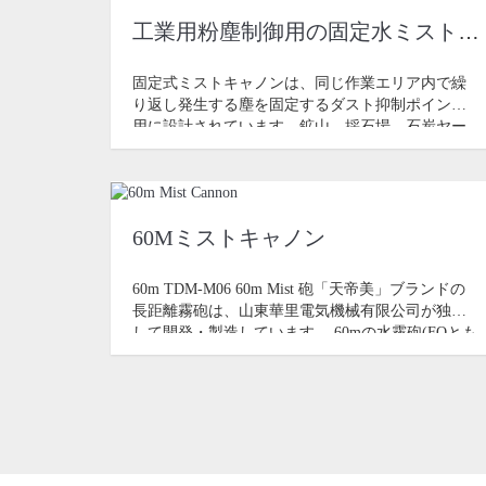
工業用粉塵制御用の固定水ミストキャノン
固定式ミストキャノンは、同じ作業エリア内で繰
り返し発生する塵を固定するダスト抑制ポイント
用に設計されています。鉱山、採石場、石炭ヤー
ド、資材ヤード、破砕などに実用的な解決策です
60Mミストキャノン
60m TDM-M06 60m Mist 砲「天帝美」ブランドの
長距離霧砲は、山東華里電気機械有限公司が独立
して開発・製造しています。 60mの水霧砲(FOとも
呼ばれる)