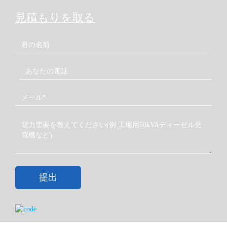
しています。
見積もりを取る
● アクセサリードライブ
ファン、オルタネーター、ウォーターポンプ用のシング
ルポリVベルト駆動で、メンテナンスを最小限に抑える
セルフテンション式アイドリング機能を備えています。
● 完全な再建能力
シリンダーブロックは複数回のリボア対応が可能です。
サービス用シリンダースリーブやバルブガイドも用意さ
れています。
● 低燃費
B.S.F.C 215g/kWhで優れた燃費性能を誇ります。
● コールドスタート機能
提出
無補助コールドスタートの最低周囲温度は-12°C。
補助冷却ヒーター付きコールドスタートの最低周囲温度
は-35°C。