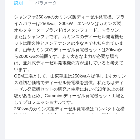
説明
パラメータ
シャンファ250kvaのカミンズ製ディーゼル発電機、プラ
イムパワーは250kva、200kW、エンジンはカミンズ製、
オルタネーターブランドはスタンフォード、マラソン、
またはシャンファです。カミンズのディーゼル発電機セ
ットは耐久性とメンテナンスの少なさでも知られていま
す。山華カミンズのディーゼル発電機セットは20kvaか
ら2000kvaの範囲です。より大きな出力が必要な場合
は、並列式ディーゼル発電機の方が適していると考えて
います。
OEM工場として、山東華里は250kvaを提供します
カミン
適切な価格でディーゼル発電機を提供。私たちはディ
ズ
ーゼル発電機セットの研究と生産において20年以上の経
験があるため、Cumminsディーゼル発電機セット工場と
してプロフェッショナルです。
250kvaのカミンズ製ディーゼル発電機はコンパクトな構
造を持ち、出力が安定し、操作もシンプルで便利である
ため、工場の住宅地に信頼性の高い電力供給を提供しま
す。
●
性能:最高のエンジンは最高の性能と強力な出力を確保