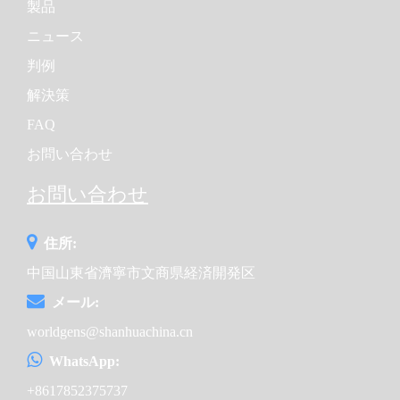
製品
バルブなどで改良を行っています。
ニュース
カミンズ・エンジン・カンパニーは、インディアナ州の
判例
整備士であるクレッシー・カミンズによって1919年に設
立されました。Cumminsは世界をリードするエンジン機
解決策
器メーカーであり、燃料システム、制御システム、吸気
空気処理、フィルターシステム、排気処理、パワーシス
FAQ
テムの設計、製造、流通、さらに世界的なアフターサー
お問い合わせ
ビス~の販売も行っています。カミンズは、600以上の直
営・独立代理店と5,000以上のディーラーを通じて、約
お問い合わせ
160の国と地域で販売しています。カミンズには34,600人
が働いています。
住所:
カミンズは1億4千万米ドル以上を投資しています。中国
中国山東省濟寧市文商県経済開発区
エンジン産業の最大の投資家として、カミンズは8つの合
メール:
弁会社および完全子会社の製造企業を有しています。そ
の中には、DCECがB、C、Lシリーズのディーゼルエンジ
worldgens@shanhuachina.cn
ンを、CCECがM、N、Kシリーズのディーゼルエンジン
を生産しています。すべてのエンジンはISO 9001、ISO
WhatsApp:
4001、ISO 8525、IEC 34-1、GB1105、GB/T 2820、CSH
+8617852375737
22-2、VDE 0530およびYD/T 502-2000などの規格に準拠