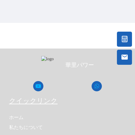
し、発電機のスムーズな動作を保証します。
●
カスタマーサービス:信頼できるCumminsのグローバル
アフターサービスにより、お客様に安心した体験を提供
します。
●
最適化:山華はカミンズエンジンの改良を行い、発電機
により適したエンジンにしました。
●
静寂:山花は厚さ5cmの二段階サイレンスと高密度のミュ
ートコットンを採用し、騒音を抑えています。発電機は
負荷なしで60 dB/7m、フル負荷時には62〜65 dB/7mに達
しました。
●
エレガンス:山華カミンズ発電機の外観は非常にファッ
華里パワー
ショナブルで美しく、明るい黄色が特徴で、発電機の高
い認知度を高めています。防水キャノピーは、2mmの冷
間圧延鋼材と粉末塗装を用いて製造します。
●
情報:山華は世界的に有名なブランドであるディープシ
ーコントローラーを使用して発電機を制御・保護してい
ます。プッシュ・トゥ・スタートは非常に便利です。
クイックリンク
●
デザインと細部:配慮されたデザインが目的と目的で
す。顧客満足度を高め、体験を最適化するために、山華
は細部にまで注力し、定期的に改善点を見直していま
ホーム
す。製品が市場に出る前に、発電機を少なくとも3回レビ
私たちについて
ューします。現在、山華は衝突防止ゴム、ステンレスネ
ジ、ドア、ベースフレーム、配線方式、オイルドレイン