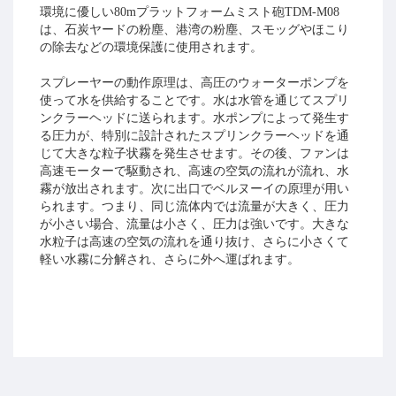
環境に優しい80mプラットフォームミスト砲TDM-M08
は、石炭ヤードの粉塵、港湾の粉塵、スモッグやほこり
の除去などの環境保護に使用されます。
スプレーヤーの動作原理は、高圧のウォーターポンプを
使って水を供給することです。水は水管を通じてスプリ
ンクラーヘッドに送られます。水ポンプによって発生す
る圧力が、特別に設計されたスプリンクラーヘッドを通
じて大きな粒子状霧を発生させます。その後、ファンは
高速モーターで駆動され、高速の空気の流れが流れ、水
霧が放出されます。次に出口でベルヌーイの原理が用い
られます。つまり、同じ流体内では流量が大きく、圧力
が小さい場合、流量は小さく、圧力は強いです。大きな
水粒子は高速の空気の流れを通り抜け、さらに小さくて
軽い水霧に分解され、さらに外へ運ばれます。
水霧の小さな粒子があるため、粉塵や吹き飛ばす粉塵に
素早く接触して吸着し、湿った霧を形成して粉塵を素早
く抑制し沈みます。200ミクロン未満のホコリを完全に抑
制し、ホコリの減少やヘイズ除去の目的を達成できま
す。