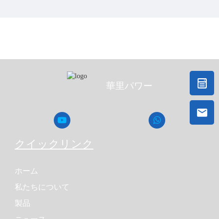
<
>
山花塵消霧砲
華里パワー
クイックリンク
ホーム
私たちについて
製品