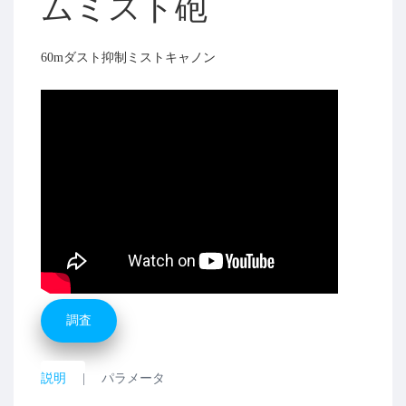
ムミスト砲
60mダスト抑制ミストキャノン
調査
説明
パラメータ