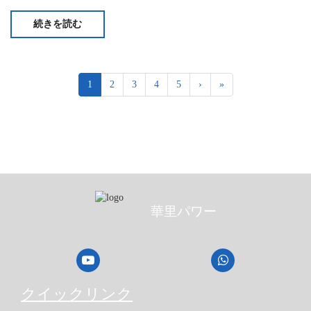
うに見えるからです。実際の機材を確認した後、
続きを読む
1
2
3
4
5
›
»
華里パワー
クイックリンク